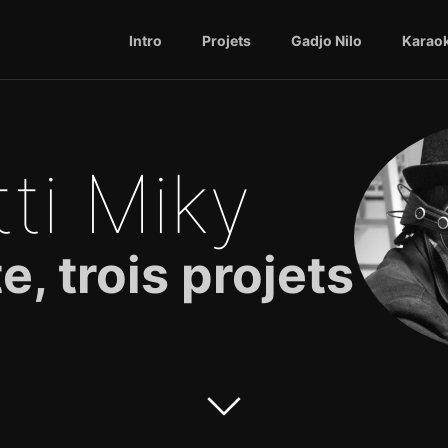
Intro
Projets
Gadjo Nilo
Karao
tti Miky
e, trois projets