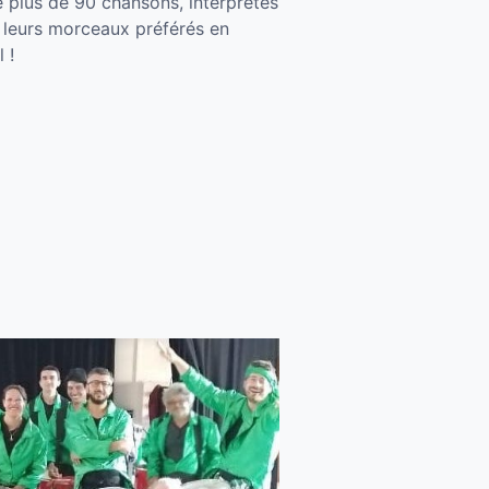
e plus de 90 chansons, interprètes
r leurs morceaux préférés en
 !