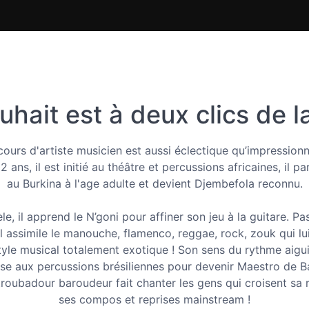
hait est à deux clics de la
ours d'artiste musicien est aussi éclectique qu’impression
12 ans, il est initié au théâtre et percussions africaines, il pa
au Burkina à l'age adulte et devient Djembefola reconnu.
èle, il apprend le N’goni pour affiner son jeu à la guitare. Pa
il assimile le manouche, flamenco, reggae, rock, zouk qui l
tyle musical totalement exotique ! Son sens du rythme aiguis
sse aux percussions brésiliennes pour devenir Maestro de 
 troubadour baroudeur fait chanter les gens qui croisent sa 
ses compos et reprises mainstream !