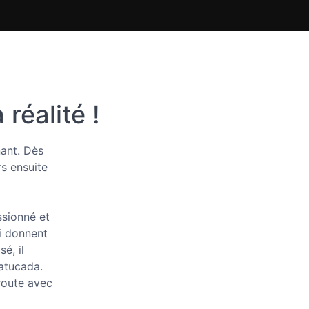
 réalité !
nant. Dès
rs ensuite
ssionné et
ui donnent
é, il
Batucada.
route avec