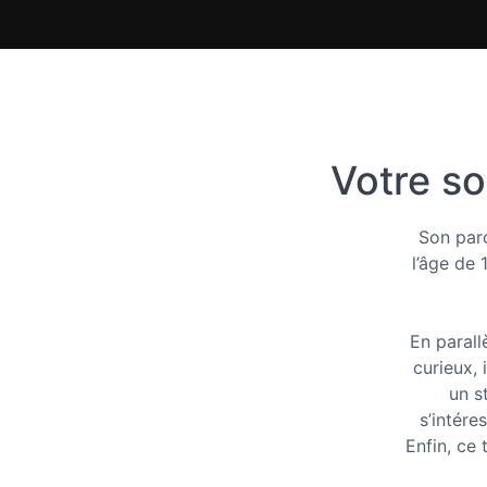
Votre sou
Son parc
l’âge de 
En parall
curieux, 
un s
s’intére
Enfin, ce